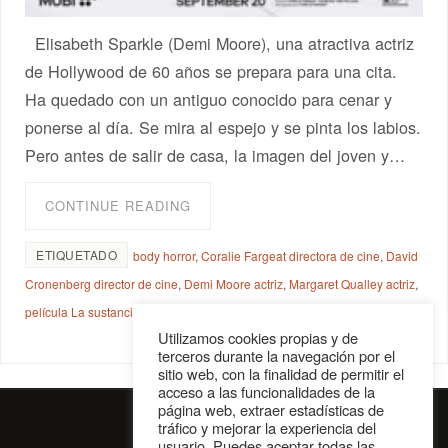
Elisabeth Sparkle (Demi Moore), una atractiva actriz
de Hollywood de 60 años se prepara para una cita.
Ha quedado con un antiguo conocido para cenar y
ponerse al día. Se mira al espejo y se pinta los labios.
Pero antes de salir de casa, la imagen del joven y…
CONTINUE READING
ETIQUETADO
body horror
,
Coralie Fargeat directora de cine
,
David
Cronenberg director de cine
,
Demi Moore actriz
,
Margaret Qualley actriz
,
película La sustancia
,
The Substance film
Utilizamos cookies propias y de
terceros durante la navegación por el
sitio web, con la finalidad de permitir el
acceso a las funcionalidades de la
página web, extraer estadísticas de
tráfico y mejorar la experiencia del
usuario. Puedes aceptar todas las