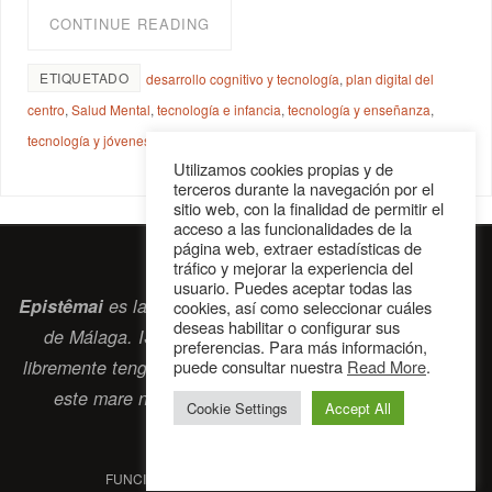
CONTINUE READING
ETIQUETADO
desarrollo cognitivo y tecnología
,
plan digital del
centro
,
Salud Mental
,
tecnología e infancia
,
tecnología y enseñanza
,
tecnología y jóvenes
,
tecnología y psicología
,
tecnología y salud
Utilizamos cookies propias y de
terceros durante la navegación por el
sitio web, con la finalidad de permitir el
acceso a las funcionalidades de la
página web, extraer estadísticas de
tráfico y mejorar la experiencia del
usuario. Puedes aceptar todas las
Epistêmai
es la revista digital de la Sociedad Erasmiana
cookies, así como seleccionar cuáles
deseas habilitar o configurar sus
de Málaga. ISSN 2697-2468. Bienvenidos cuantos
preferencias. Para más información,
libremente tengan algo que intercambiar navegando por
puede consultar nuestra
Read More
.
este
mare nostrum
que es el océano erasmiano.
Cookie Settings
Accept All
contacto@epistemai.es
FUNCIONA CON
PARABOLA
&
WORDPRESS.