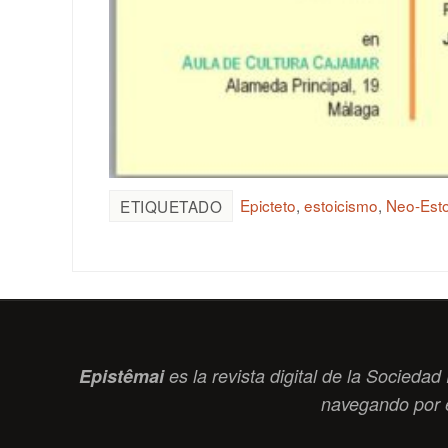
Epicteto
,
estoicismo
,
Neo-Est
ETIQUETADO
Epistêmai
es la revista digital de la Socied
navegando por 