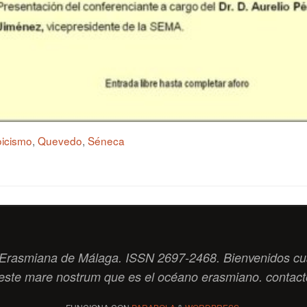
oicismo
,
Quevedo
,
Séneca
ad Erasmiana de Málaga. ISSN 2697-2468. Bienvenidos cu
este
mare nostrum
que es el océano erasmiano. contac