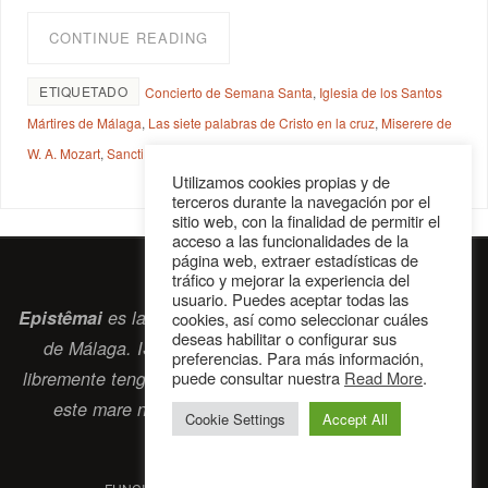
CONTINUE READING
ETIQUETADO
Concierto de Semana Santa
,
Iglesia de los Santos
Mártires de Málaga
,
Las siete palabras de Cristo en la cruz
,
Miserere de
W. A. Mozart
,
Sancti Petri Collegium Musicum
Utilizamos cookies propias y de
terceros durante la navegación por el
sitio web, con la finalidad de permitir el
acceso a las funcionalidades de la
página web, extraer estadísticas de
tráfico y mejorar la experiencia del
usuario. Puedes aceptar todas las
Epistêmai
es la revista digital de la Sociedad Erasmiana
cookies, así como seleccionar cuáles
deseas habilitar o configurar sus
de Málaga. ISSN 2697-2468. Bienvenidos cuantos
preferencias. Para más información,
libremente tengan algo que intercambiar navegando por
puede consultar nuestra
Read More
.
este
mare nostrum
que es el océano erasmiano.
Cookie Settings
Accept All
contacto@epistemai.es