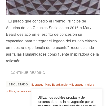
El jurado que concedió el Premio Príncipe de
Asturias de las Ciencias Sociales en 2016 a Mary
Beard destacó en el escrito de concesión su
capacidad para “integrar el legado del mundo clásico
en nuestra experiencia del presente”, reconociendo
así “a las Humanidades como fuente inspiradora de la
reflexión…
CONTINUE READING
ETIQUETADO
liderazgo
,
Mary Beard
,
mujer y liderazgo
,
mujer y
política
,
mujeres en la Antigüedad
,
Mujeres y poder
Utilizamos cookies propias y de
terceros durante la navegación por el
sitio web, con la finalidad de permitir el