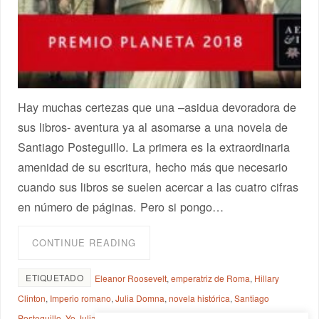
Hay muchas certezas que una –asidua devoradora de
sus libros- aventura ya al asomarse a una novela de
Santiago Posteguillo. La primera es la extraordinaria
amenidad de su escritura, hecho más que necesario
cuando sus libros se suelen acercar a las cuatro cifras
en número de páginas. Pero si pongo…
CONTINUE READING
ETIQUETADO
Eleanor Roosevelt
,
emperatriz de Roma
,
Hillary
Clinton
,
Imperio romano
,
Julia Domna
,
novela histórica
,
Santiago
Posteguillo
,
Yo Julia