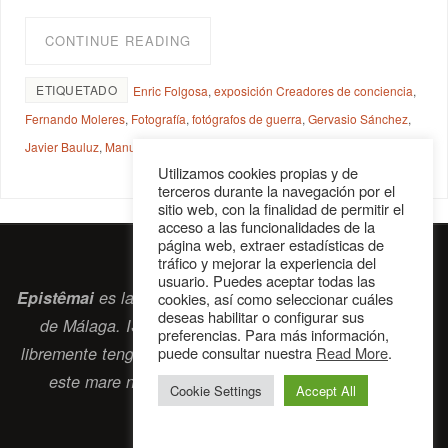
CONTINUE READING
ETIQUETADO
Enric Folgosa
,
exposición Creadores de conciencia
,
Fernando Moleres
,
Fotografía
,
fotógrafos de guerra
,
Gervasio Sánchez
,
Javier Bauluz
,
Manu Bravo
,
Ricky Davila
,
Samuel Aranda
,
Susan Sontag
Utilizamos cookies propias y de
terceros durante la navegación por el
sitio web, con la finalidad de permitir el
acceso a las funcionalidades de la
página web, extraer estadísticas de
tráfico y mejorar la experiencia del
usuario. Puedes aceptar todas las
Epistêmai
es la revista digital de la Sociedad Erasmiana
cookies, así como seleccionar cuáles
deseas habilitar o configurar sus
de Málaga. ISSN 2697-2468. Bienvenidos cuantos
preferencias. Para más información,
puede consultar nuestra
Read More
.
libremente tengan algo que intercambiar navegando por
este
mare nostrum
que es el océano erasmiano.
Cookie Settings
Accept All
contacto@epistemai.es