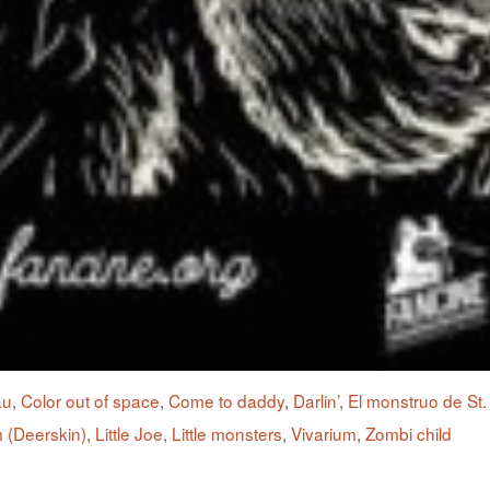
au
,
Color out of space
,
Come to daddy
,
Darlin’
,
El monstruo de St.
 (Deerskin)
,
Little Joe
,
Little monsters
,
Vivarium
,
Zombi child