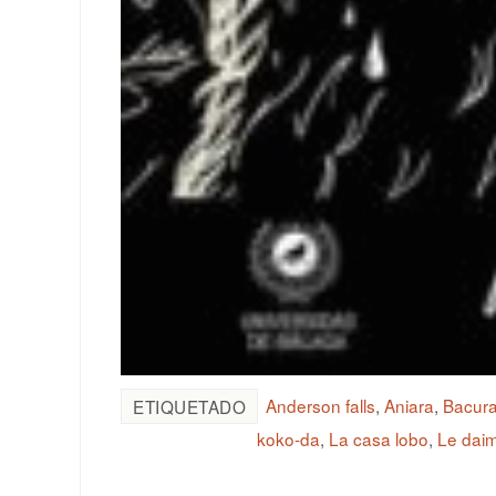
Anderson falls
,
Aniara
,
Bacur
ETIQUETADO
koko-da
,
La casa lobo
,
Le daim