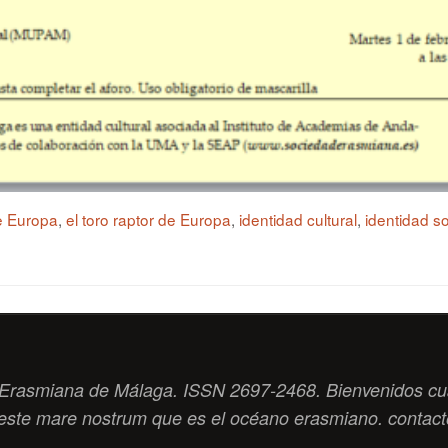
e Europa
,
el toro raptor de Europa
,
identidad cultural
,
identidad so
ad Erasmiana de Málaga. ISSN 2697-2468. Bienvenidos cu
este
mare nostrum
que es el océano erasmiano. contac