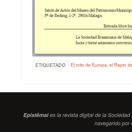
El mito de Europa
,
el Rapto d
ETIQUETADO
Epistêmai
es la revista digital de la Socied
navegando por 