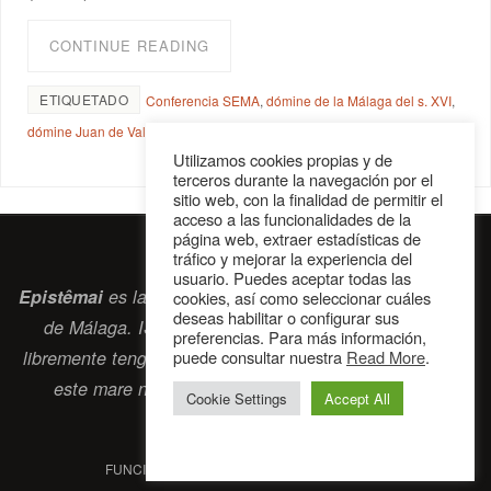
CONTINUE READING
ETIQUETADO
Conferencia SEMA
,
dómine de la Málaga del s. XVI
,
dómine Juan de Valencia
Utilizamos cookies propias y de
terceros durante la navegación por el
sitio web, con la finalidad de permitir el
acceso a las funcionalidades de la
página web, extraer estadísticas de
tráfico y mejorar la experiencia del
usuario. Puedes aceptar todas las
Epistêmai
es la revista digital de la Sociedad Erasmiana
cookies, así como seleccionar cuáles
deseas habilitar o configurar sus
de Málaga. ISSN 2697-2468. Bienvenidos cuantos
preferencias. Para más información,
libremente tengan algo que intercambiar navegando por
puede consultar nuestra
Read More
.
este
mare nostrum
que es el océano erasmiano.
Cookie Settings
Accept All
contacto@epistemai.es
FUNCIONA CON
PARABOLA
&
WORDPRESS.