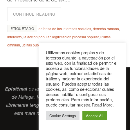
CONTINUE READING
ETIQUETADO
defensa de los intereses sociales
,
derecho romano
,
interdicto
,
la acción popular
,
legitimación procesal popular
,
utilitas
omnium
,
utilitas publica
Utilizamos cookies propias y de
terceros durante la navegación por el
sitio web, con la finalidad de permitir el
acceso a las funcionalidades de la
página web, extraer estadísticas de
tráfico y mejorar la experiencia del
usuario. Puedes aceptar todas las
Epistêmai
es la revista digital de la Sociedad Erasmiana
cookies, así como seleccionar cuáles
deseas habilitar o configurar sus
de Málaga. ISSN 2697-2468. Bienvenidos cuantos
preferencias. Para más información,
puede consultar nuestra
Read More
.
libremente tengan algo que intercambiar navegando por
este
mare nostrum
que es el océano erasmiano.
Cookie Settings
Accept All
contacto@epistemai.es