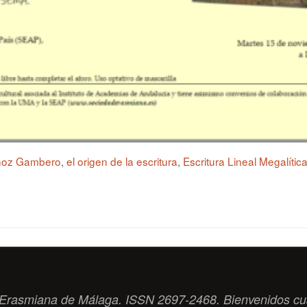
ñoz Gambero
,
el origen de la escritura
,
Escritura Lineal Megalític
ad Erasmiana de Málaga. ISSN 2697-2468. Bienvenidos cu