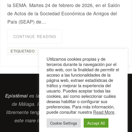
la SEMA. Martes 24 de febrero de 2026, en el Salón
de Actos de la Sociedad Económica de Amigos del
País (SEAP) de…
CONTINUE READING
ETIQUETADO
armonía emocional
Utilizamos cookies propias y de
terceros durante la navegación por el
sitio web, con la finalidad de permitir el
acceso a las funcionalidades de la
página web, extraer estadísticas de
tráfico y mejorar la experiencia del
usuario. Puedes aceptar todas las
Epistêmai
es la revista digital de la Sociedad Erasmiana
cookies, así como seleccionar cuáles
deseas habilitar o configurar sus
de Málaga. ISSN 2697-2468. Bienvenidos cuantos
preferencias. Para más información,
puede consultar nuestra
Read More
.
libremente tengan algo que intercambiar navegando por
este
mare nostrum
que es el océano erasmiano.
Cookie Settings
Accept All
contacto@epistemai.es