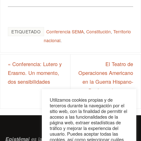
ETIQUETADO
Conferencia SEMA
,
Constitución
,
Territorio
nacional
.
«
Conferencia: Lutero y
El Teatro de
Erasmo. Un momento,
Operaciones Americano
dos sensibilidades
en la Guerra Hispano-
Británica de 1779 a
1783
»
Utilizamos cookies propias y de
terceros durante la navegación por el
sitio web, con la finalidad de permitir el
acceso a las funcionalidades de la
página web, extraer estadísticas de
tráfico y mejorar la experiencia del
usuario. Puedes aceptar todas las
Epistêmai
es la revista digital de la Sociedad Erasmiana
cookies, así como seleccionar cuáles