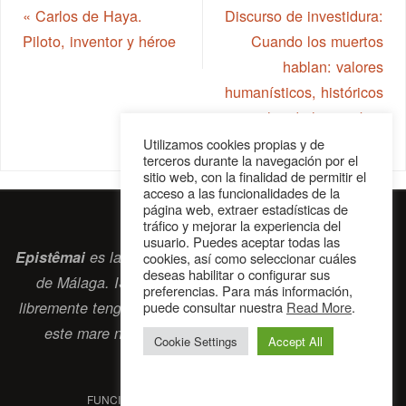
«
Carlos de Haya.
Discurso de investidura:
Piloto, inventor y héroe
Cuando los muertos
hablan: valores
humanísticos, históricos
y sociales de las tumbas
»
Utilizamos cookies propias y de
terceros durante la navegación por el
sitio web, con la finalidad de permitir el
acceso a las funcionalidades de la
página web, extraer estadísticas de
tráfico y mejorar la experiencia del
usuario. Puedes aceptar todas las
Epistêmai
es la revista digital de la Sociedad Erasmiana
cookies, así como seleccionar cuáles
deseas habilitar o configurar sus
de Málaga. ISSN 2697-2468. Bienvenidos cuantos
preferencias. Para más información,
libremente tengan algo que intercambiar navegando por
puede consultar nuestra
Read More
.
este
mare nostrum
que es el océano erasmiano.
Cookie Settings
Accept All
contacto@epistemai.es
FUNCIONA CON
PARABOLA
&
WORDPRESS.