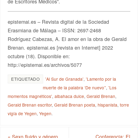
de Escritores Médicos”.
epistemai.es – Revista digital de la Sociedad
Erasmiana de Málaga – ISSN: 2697-2468
Rodríguez Cabezas, A. El amor en la obra de Gerald
Brenan. epistemai.es [revista en Internet] 2022
octubre (18). Disponible en:
http://epistemai.es/archivos/5077
ETIQUETADO
'Al Sur de Granada'
,
'Lamento por la
muerte de la palabra ‘De nuevo’'
,
'Los
momentos magnéticos'
,
albahaca dulce
,
Gerald Brenan
,
Gerald Brenan escritor
,
Gerald Brenan poeta
,
hispanista
,
torre
vigía de Yegen
,
Yegen
.
«
Sexo fluido y género
Conferencia: El