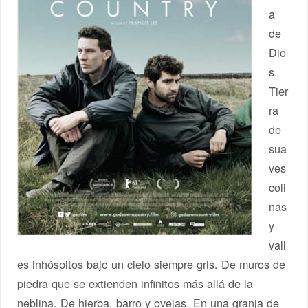
a
de
Dio
s.
Tier
ra
de
sua
ves
coli
nas
y
vall
es inhóspitos bajo un cielo siempre gris. De muros de
piedra que se extienden infinitos más allá de la
neblina. De hierba, barro y ovejas. En una granja de