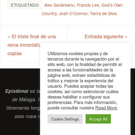
ETIQUETADO
Alec Secăreanu
,
Francis Lee
,
God’s Own
Country
,
Josh O’Connor
,
Tierra de Dios
.
«
El triste final de una
Entrada siguiente
»
reina inmortalizada en
coplas
Utilizamos cookies propias y de
terceros durante la navegación por el
sitio web, con la finalidad de permitir el
acceso a las funcionalidades de la
página web, extraer estadísticas de
tráfico y mejorar la experiencia del
usuario. Puedes aceptar todas las
Epistêmai
es la revista digital de la Sociedad Erasmiana
cookies, así como seleccionar cuáles
deseas habilitar o configurar sus
de Málaga. ISSN 2697-2468. Bienvenidos cuantos
preferencias. Para más información,
puede consultar nuestra
Read More
.
libremente tengan algo que intercambiar navegando por
este
mare nostrum
que es el océano erasmiano.
Cookie Settings
Accept All
contacto@epistemai.es