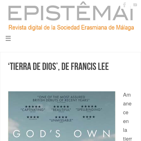
‘Tierra de Dios’, de Francis Lee
Am
ane
ce
en
la
tierr