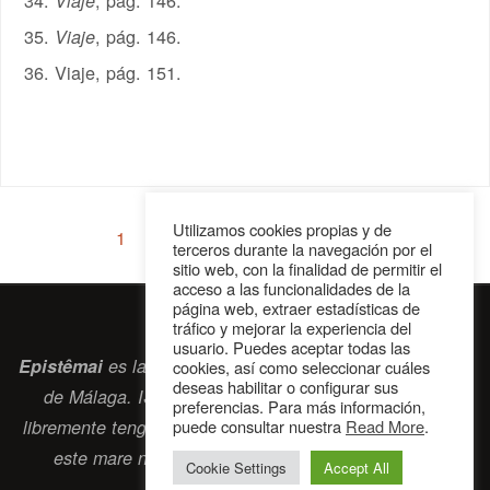
, pág. 146.
Viaje
, pág. 146.
Viaje
Viaje, pág. 151.
Utilizamos cookies propias y de
1
2
3
4
terceros durante la navegación por el
sitio web, con la finalidad de permitir el
acceso a las funcionalidades de la
página web, extraer estadísticas de
tráfico y mejorar la experiencia del
usuario. Puedes aceptar todas las
Epistêmai
es la revista digital de la Sociedad Erasmiana
cookies, así como seleccionar cuáles
deseas habilitar o configurar sus
de Málaga. ISSN 2697-2468. Bienvenidos cuantos
preferencias. Para más información,
libremente tengan algo que intercambiar navegando por
puede consultar nuestra
Read More
.
este
mare nostrum
que es el océano erasmiano.
Cookie Settings
Accept All
contacto@epistemai.es