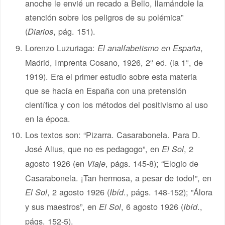
anoche le envié un recado a Bello, llamándole la
atención sobre los peligros de su polémica”
(
, pág. 151).
Diarios
Lorenzo Luzuriaga:
,
El analfabetismo en España
Madrid, Imprenta Cosano, 1926, 2ª ed. (la 1ª, de
1919). Era el primer estudio sobre esta materia
que se hacía en España con una pretensión
científica y con los métodos del positivismo al uso
en la época.
Los textos son: “Pizarra. Casarabonela. Para D.
José Alius, que no es pedagogo”, en
, 2
El Sol
agosto 1926 (en
, págs. 145-8); “Elogio de
Viaje
Casarabonela. ¡Tan hermosa, a pesar de todo!”, en
, 2 agosto 1926 (
., págs. 148-152); ”Álora
El Sol
Ibíd
y sus maestros”, en
, 6 agosto 1926 (
.,
El Sol
Ibíd
págs. 152-5).