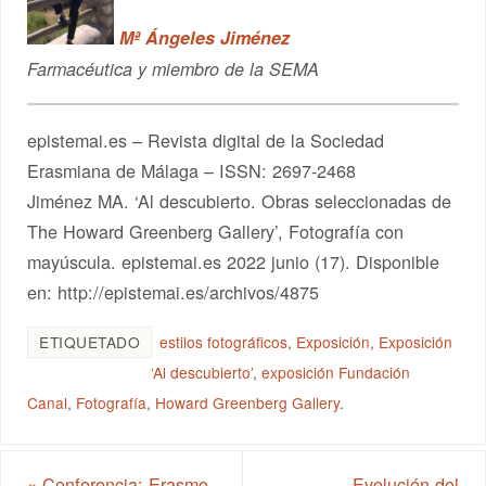
Mª Ángeles Jiménez
Farmacéutica y miembro de la SEMA
epistemai.es – Revista digital de la Sociedad
Erasmiana de Málaga – ISSN: 2697-2468
Jiménez MA. ‘Al descubierto. Obras seleccionadas de
The Howard Greenberg Gallery’, Fotografía con
mayúscula. epistemai.es 2022 junio (17). Disponible
en: http://epistemai.es/archivos/4875
ETIQUETADO
estilos fotográficos
,
Exposición
,
Exposición
‘Al descubierto’
,
exposición Fundación
Canal
,
Fotografía
,
Howard Greenberg Gallery
.
«
Conferencia: Erasmo
Evolución del