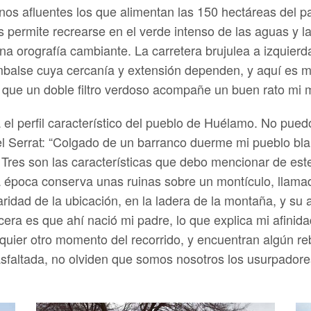
unos afluentes los que alimentan las 150 hectáreas del p
s permite recrearse en el verde intenso de las aguas y
na orografía cambiante. La carretera brujulea a izquierd
balse cuya cercanía y extensión dependen, y aquí es muy
do que un doble filtro verdoso acompañe un buen rato mi 
el perfil característico del pueblo de Huélamo. No puedo
l Serrat: “Colgado de un barranco duerme mi pueblo blan
. Tres son las características que debo mencionar de es
 época conserva unas ruinas sobre un montículo, llamado 
ridad de la ubicación, en la ladera de la montaña, y su a
rcera es que ahí nació mi padre, lo que explica mi afinid
alquier otro momento del recorrido, y encuentran algún r
sfaltada, no olviden que somos nosotros los usurpadores