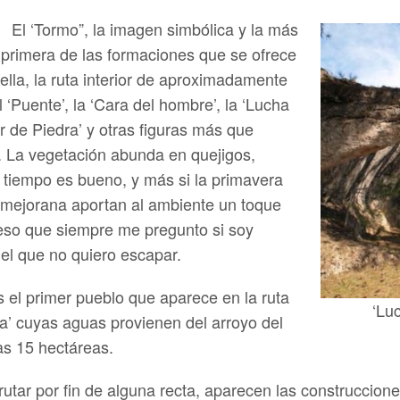
El ‘Tormo”, la imagen simbólica y la más
 primera de las formaciones que se ofrece
e ella, la ruta interior de aproximadamente
l ‘Puente’, la ‘Cara del hombre’, la ‘Lucha
Mar de Piedra’ y otras figuras más que
 La vegetación abunda en quejigos,
l tiempo es bueno, y más si la primavera
 mejorana aportan al ambiente un toque
 eso que siempre me pregunto si soy
el que no quiero escapar.
es el primer pueblo que aparece en la ruta
‘Luc
a’ cuyas aguas provienen del arroyo del
as 15 hectáreas.
frutar por fin de alguna recta, aparecen las construccio