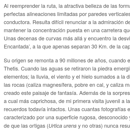
Al reemprender la ruta, la atractiva belleza de las fo
perfectas alineaciones limitadas por paredes verticales
conductora. Resulta difícil renunciar a la admiración 
mantener la concentración puesta en una carretera que
Unas decenas de curvas más allá y encuentro la desv
Encantada’, a la que apenas separan 30 Km. de la capit
Su origen se remonta a 90 millones de años, cuando e
Thetis. Cuando las aguas se retiraron la piedra emerg
elementos; la lluvia, el viento y el hielo sumados a la
las rocas (caliza magnesífera, pobre en cal, y caliz
creado este paisaje de fantasía. Además de la sorpre
a cual más caprichosa, de mi primera visita juvenil a
recuerdos todavía intactos. Unas cuantas fotografías
caracterizado por una superficie rugosa, desconocid
de que las ortigas (
y no otras) nunca resul
Urtica urens