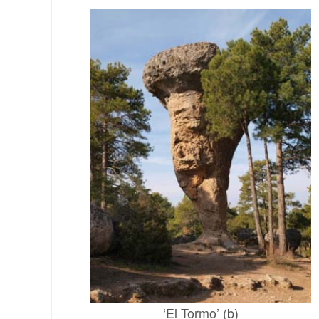
‘El Tormo’ (b)